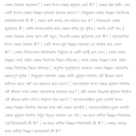
|
|
লেজার নিয়ামক প্রয়োজন?
যথার্থ ভিশন লেজার কন্ট্রোল বোর্ড কী?
লেজার ফিল্ম কাটিং: কেন
|
একটি উন্নত লেজার নিয়ন্ত্রণ ব্যবস্থা ব্যবহার করবেন?
ভিজ্যুয়াল লেজার নিয়ন্ত্রণ সিস্টেমের
|
|
কার্যকারিতাগুলি কী কী
লেজার কাটা কাপড় কেন পরিধান করে না?
ইথারক্যাট লেজার
|
|
কন্ট্রোলার কী
নমনীয় উপকরণগুলির জন্য লেজার কাটার মূল সুবিধা
আপনি একটি সিও 2
|
|
লেজার নিয়ামক কেনার আগে এটি পড়ুন
সিএনসি লেজার কন্ট্রোলার বোর্ড কী?
প্যানোরামিক
|
ভিশন লেজার নিয়ামক কী?
একটি কম্পন ছুরি নিয়ন্ত্রণ ব্যবস্থা এত কার্যকর করে তোলে
|
|
কী?
লেজার চিহ্নিতকরণ সিস্টেমগুলি: নির্ভুলতা যা একটি স্থায়ী ছাপ ফেলে
যথার্থ লেজার
|
নিয়ন্ত্রণ বোর্ড: সঠিক লেজার সিস্টেমের পিছনে মস্তিষ্ক
যথার্থ লেজার নিয়ন্ত্রণ বোর্ড: সঠিক
|
লেজার সিস্টেমের পিছনে মস্তিষ্ক
আধুনিক প্রযুক্তিতে জেনারেল লেজার নিয়ন্ত্রণ বোর্ডগুলির
|
গুরুত্বপূর্ণ ভূমিকা
ভিজ্যুয়াল পজিশনিং লেজার কাটিং কন্ট্রোল সিস্টেম: এটি কীভাবে যথার্থ
|
কাটিংকে আরও স্মার্ট এবং দ্রুততর করে তোলে?
প্যানোরামিক ভিশন লেজার কন্ট্রোল সিস্টেম:
|
এটি কীভাবে যথার্থ লেজার প্রসেসিংকে রূপান্তর করে?
মাল্টি-অক্ষের লিঙ্কেজ কন্ট্রোল সিস্টেম:
|
এটি কীভাবে জটিল গতিতে নির্ভুলতা নিয়ে আসে?
গ্যালভানোমিটার ডুয়াল ফ্লাইট ভিশন
|
লেজার নিয়ন্ত্রণ সিস্টেম: সরানোর উপর স্মার্ট লেজার প্রসেসিং
গ্যালভানোমিটার ডুয়াল ফ্লাইট
|
লেজার কন্ট্রোল সিস্টেম: নিখুঁত সিঙ্কে যথার্থতা এবং গতি
নন-ধাতব কাটিয়া নিয়ন্ত্রণ সিস্টেমের
|
|
শ্রেণিবিন্যাসগুলি কী কী?
নন-ধাতব কাটিয়া নিয়ন্ত্রণ সিস্টেমগুলি কী কী?
লেজার ক্ষেত্রে
ধাতব কাটিয়া নিয়ন্ত্রণ ব্যবস্থাগুলি কী কী?