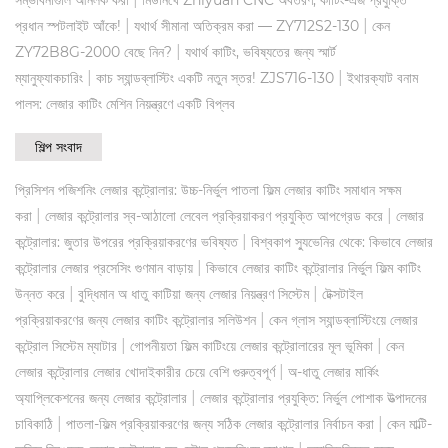
|
|
প্রধান স্পটলাইট আঁকে!
যথার্থ সীমানা অতিক্রম করা — ZY712S2-130
কেন
|
ZY72B8G-2000 বেছে নিন?
যথার্থ কাটিং, ভবিষ্যতের জন্য স্মার্ট
|
|
ম্যানুফ্যাকচারিং
কাচ স্যান্ডব্লাস্টিং একটি নতুন স্তর! ZJS716-130
ইথারক্যাট বনাম
পালস: লেজার কাটিং মেশিন নিয়ন্ত্রণে একটি বিপ্লব
শিল্প সংবাদ
প্রিসিশন পজিশনিং লেজার কন্ট্রোলার: উচ্চ-নির্ভুল পাতলা ফিল্ম লেজার কাটিং সমাধান সক্ষম
|
|
করা
লেজার কন্ট্রোলার স্ব-আঠালো লেবেল প্রক্রিয়াকরণ প্রযুক্তি আপগ্রেড করে
লেজার
|
কন্ট্রোলার: জুতার উপরের প্রক্রিয়াকরণের ভবিষ্যত
বিশ্বকাপ স্যুভেনির থেকে: কিভাবে লেজার
|
কন্ট্রোলার লেজার প্রসেসিং গুণমান বাড়ায়
কিভাবে লেজার কাটিং কন্ট্রোলার নির্ভুল ফিল্ম কাটিং
|
|
উন্নত করে
বুদ্ধিমান অ ধাতু কাটিয়া জন্য লেজার নিয়ন্ত্রণ সিস্টেম
টেক্সটাইল
|
প্রক্রিয়াকরণের জন্য লেজার কাটিং কন্ট্রোলার সলিউশন
কেন গ্লাস স্যান্ডব্লাস্টিংয়ে লেজার
|
|
কন্ট্রোল সিস্টেম ম্যাটার
গোপনীয়তা ফিল্ম কাটিংয়ে লেজার কন্ট্রোলারের মূল ভূমিকা
কেন
|
লেজার কন্ট্রোলার লেজার খোদাইকারীর চেয়ে বেশি গুরুত্বপূর্ণ
অ-ধাতু লেজার মার্কিং
|
অ্যাপ্লিকেশনের জন্য লেজার কন্ট্রোলার
লেজার কন্ট্রোলার প্রযুক্তি: নির্ভুল পোশাক উত্পাদনের
|
|
চাবিকাঠি
পাতলা-ফিল্ম প্রক্রিয়াকরণের জন্য সঠিক লেজার কন্ট্রোলার নির্বাচন করা
কেন মাল্টি-