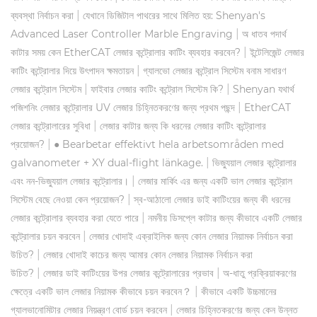
|
ব্যবস্থা নির্বাচন করা
যেখানে ডিজিটাল পাথরের সাথে মিলিত হয়: Shenyan's
|
Advanced Laser Controller Marble Engraving
অ ধাতব পদার্থ
|
কাটার সময় কেন EtherCAT লেজার কন্ট্রোলার কাটিং ব্যবহার করবেন?
ইন্টেলিজেন্ট লেজার
|
কাটিং কন্ট্রোলার দিয়ে উৎপাদন ক্ষমতায়ন
গ্যালভো লেজার কন্ট্রোল সিস্টেম বনাম সাধারণ
|
|
লেজার কন্ট্রোল সিস্টেম
ফাইবার লেজার কাটিং কন্ট্রোল সিস্টেম কি?
Shenyan যথার্থ
|
পজিশনিং লেজার কন্ট্রোলার UV লেজার চিহ্নিতকরণের জন্য প্রথম পছন্দ
EtherCAT
|
লেজার কন্ট্রোলারের সুবিধা
লেজার কাটার জন্য কি ধরনের লেজার কাটিং কন্ট্রোলার
|
প্রয়োজন?
● Bearbetar effektivt hela arbetsområden med
|
galvanometer + XY dual-flight länkage.
ভিজ্যুয়াল লেজার কন্ট্রোলার
|
এবং নন-ভিজ্যুয়াল লেজার কন্ট্রোলার।
লেজার মার্কিং এর জন্য একটি ভাল লেজার কন্ট্রোল
|
সিস্টেম বেছে নেওয়া কেন প্রয়োজন?
স্ব-আঠালো লেজার ডাই কাটিংয়ের জন্য কী ধরনের
|
লেজার কন্ট্রোলার ব্যবহার করা যেতে পারে
নমনীয় ডিসপ্লে কাটার জন্য কীভাবে একটি লেজার
|
কন্ট্রোলার চয়ন করবেন
লেজার খোদাই এক্রাইলিক জন্য কোন লেজার নিয়ামক নির্বাচন করা
|
উচিত?
লেজার খোদাই কাচের জন্য আমার কোন লেজার নিয়ামক নির্বাচন করা
|
|
উচিত?
লেজার ডাই কাটিংয়ের উপর লেজার কন্ট্রোলারের প্রভাব
অ-ধাতু প্রক্রিয়াকরণের
|
ক্ষেত্রে একটি ভাল লেজার নিয়ামক কীভাবে চয়ন করবেন？
কীভাবে একটি উচ্চমানের
|
গ্যালভানোমিটার লেজার নিয়ন্ত্রণ বোর্ড চয়ন করবেন
লেজার চিহ্নিতকরণের জন্য কেন উন্নত