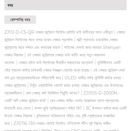
খবর
কোম্পানির খবর
|
ZJ112-D-CS-QR লেজার কন্ট্রোল সিস্টেম রোটারি ডাই কাটিংয়ের সাথে একীভূত
লেজার
|
কন্ট্রোল সিস্টেমের সাথে কপার ফয়েল লেজার প্রসেসিং
মাল্টি-গ্যালভো ডায়নামিক লেজার
|
কন্ট্রোলের সাথে দক্ষতা এবং কভারেজ বাড়ান
সাইনেজ খোদাই জন্য ব্যবহৃত Shenyan
|
লেজার নিয়ামক
এই লেজার কন্ট্রোলার লেজার ডাই-কাটিং জন্য নতুন সম্ভাবনা
|
|
আনলক.
লেজার নাইফ ডাই সিস্টেমের সীমাহীন সম্ভাবনার অন্বেষণ!
সুনির্দিষ্টভাবে একটি
|
সৌর প্যানেল কাটার চাবিকাঠি লেজার নিয়ন্ত্রণ বোর্ডের মধ্যে রয়েছে
এই লেজার কন্ট্রোল বোর্ড
|
হাই-এন্ড ম্যানুফ্যাকচারিংকে শক্তিশালী করে
OLED নমনীয় পর্দার সুনির্দিষ্ট কাটার রহস্য -
|
লেজার কন্ট্রোলার
নিখুঁত এক্রাইলিক খোদাই করার রহস্য: লেজার কন্ট্রোলার এবং উপাদানের
|
|
প্রয়োজনীয়তা
কেন লেজার কাট ডিজিটাল প্রিন্টিং কাপড়?
ZJ012S-D-2000N -
|
একটি স্মার্ট লেজার কন্ট্রোল কার্ড!
কেন লেজার পাঞ্চিং খেলার সরঞ্জামকে শ্বাস-প্রশ্বাসের
|
|
উপযোগী করে তোলে
কম্পন ছুরি প্রক্রিয়াকরণ শক্তি কি?
3C উপকরণ কাটার জন্য একটি
|
উন্নত লেজার নিয়ামক
বুদ্ধিমত্তা ভবিষ্যতকে শক্তি দেয়, দৃষ্টি শ্রেষ্ঠত্বকে সংজ্ঞায়িত
|
করে
ZJS716-130 লেজার খোদাই সিস্টেম: স্টেইনলেস স্টীল পৃষ্ঠ শিল্পের অসীম
|
সম্ভাবনাগুলি আনলক করা
মিউনিখে Zhiyuan CNC অবতরণ, কাটিং-এজ প্রযুক্তি