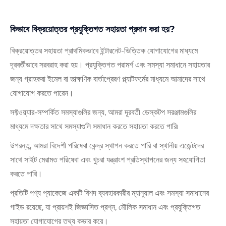
কিভাবে বিক্রয়োত্তর প্রযুক্তিগত সহায়তা প্রদান করা হয়?
বিক্রয়োত্তর সহায়তা প্রাথমিকভাবে ইন্টারনেট-ভিত্তিক যোগাযোগের মাধ্যমে
দূরবর্তীভাবে সরবরাহ করা হয়। প্রযুক্তিগত পরামর্শ এবং সমস্যা সমাধানে সহায়তার
জন্য গ্রাহকরা ইমেল বা তাত্ক্ষণিক বার্তাপ্রেরণ প্ল্যাটফর্মের মাধ্যমে আমাদের সাথে
যোগাযোগ করতে পারেন।
সফ্টওয়্যার-সম্পর্কিত সমস্যাগুলির জন্য, আমরা দূরবর্তী ডেস্কটপ সরঞ্জামগুলির
মাধ্যমে দক্ষতার সাথে সমস্যাগুলি সমাধান করতে সহায়তা করতে পারি৷
উপরন্তু, আমরা বিদেশী পরিষেবা কেন্দ্র স্থাপন করতে পারি বা স্থানীয় এজেন্টদের
সাথে সাইট মেরামত পরিষেবা এবং খুচরা যন্ত্রাংশ প্রতিস্থাপনের জন্য সহযোগিতা
করতে পারি।
প্রতিটি পণ্য প্যাকেজে একটি বিশদ ব্যবহারকারীর ম্যানুয়াল এবং সমস্যা সমাধানের
গাইড রয়েছে, যা প্রায়শই জিজ্ঞাসিত প্রশ্ন, মৌলিক সমাধান এবং প্রযুক্তিগত
সহায়তা যোগাযোগের তথ্য কভার করে।