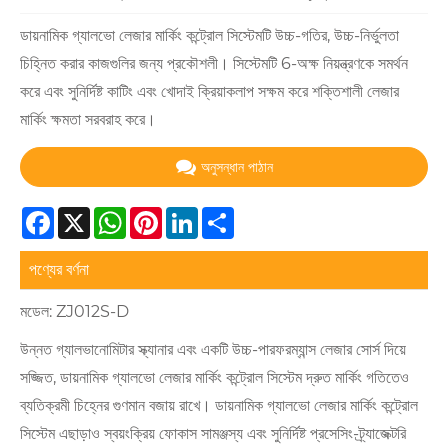
ডায়নামিক গ্যালভো লেজার মার্কিং কন্ট্রোল সিস্টেমটি উচ্চ-গতির, উচ্চ-নির্ভুলতা
চিহ্নিত করার কাজগুলির জন্য প্রকৌশলী। সিস্টেমটি 6-অক্ষ নিয়ন্ত্রণকে সমর্থন
করে এবং সুনির্দিষ্ট কাটিং এবং খোদাই ক্রিয়াকলাপ সক্ষম করে শক্তিশালী লেজার
মার্কিং ক্ষমতা সরবরাহ করে।
অনুসন্ধান পাঠান
Facebook
X
WhatsApp
Pinterest
LinkedIn
Share
পণ্যের বর্ণনা
মডেল: ZJ012S-D
উন্নত গ্যালভানোমিটার স্ক্যানার এবং একটি উচ্চ-পারফরম্যান্স লেজার সোর্স দিয়ে
সজ্জিত, ডায়নামিক গ্যালভো লেজার মার্কিং কন্ট্রোল সিস্টেম দ্রুত মার্কিং গতিতেও
ব্যতিক্রমী চিহ্নের গুণমান বজায় রাখে। ডায়নামিক গ্যালভো লেজার মার্কিং কন্ট্রোল
সিস্টেম এছাড়াও স্বয়ংক্রিয় ফোকাস সামঞ্জস্য এবং সুনির্দিষ্ট প্রসেসিং-ট্র্যাজেক্টরি