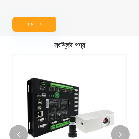
জমা

সংশ্লিষ্ট পণ্য

