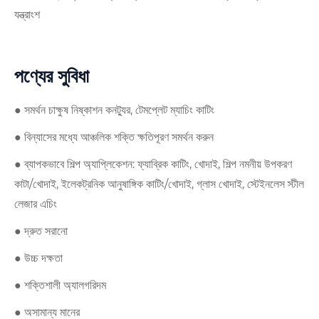
যন্ত্রাংশ
পণ্যের সুবিধা
● সমর্থন চাক্ষুষ নিষ্কাশন কনট্যুর, টেমপ্লেট ম্যাচিং কাটিং
● বিন্যাসের মধ্যে আঞ্চলিক শক্তি ক্ষতিপূরণ সমর্থন করুন
● ব্যাপকভাবে শিল্প অ্যাপ্লিকেশন: ফ্যাব্রিক কাটিং, খোদাই, শিল্প নমনীয় উপকরণ
কাটা/খোদাই, ইলেকট্রনিক আনুষাঙ্গিক কাটিং/খোদাই, গ্লাস খোদাই, স্টেইনলেস স্টীল
লেজার এচিং
● দ্রুত সরানো
● উচ্চ দক্ষতা
● শক্তিশালী অ্যালগরিদম
● অসামান্য মানের