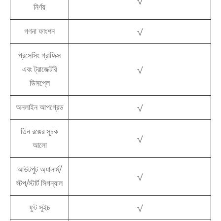
√
নির্ণয়
গণনা ফাংশন
√
প্রসেসিং গ্রাফিক্স
এবং ট্রাজেক্টরি
√
ডিসপ্লে
অনলাইন আপগ্রেড
√
তিন রঙের সূচক
√
আলো
আউটপুট অ্যালার্ম/
√
স্টপ/স্টার্ট সিগন্যাল
ফুট সুইচ
√