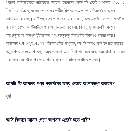
গ্রাহক কাস্টমাইজড পরিষেবার ক্ষেত্রে, আমাদের কোম্পানি একটি পেশাদার R & D
টিম দিয়ে সজ্জিত, দলের সদস্যদের গভীর শিল্প জ্ঞান এবং পণ্য ডিজাইনে সমৃদ্ধ
অভিজ্ঞতা রয়েছে। এটি শুধুমাত্র পণ্যের চেহারা নকশা, অভ্যন্তরীণ ফাংশন মডিউল
কনফিগারেশন অপ্টিমাইজেশান অন্তর্ভুক্ত করে না, কিন্তু ব্যবহারকারী-বান্ধব
সফ্টওয়্যার অপারেশন ইন্টারফেস এবং অন্যান্য দিকগুলির বিকাশও কভার করে।
আমাদের OEM/ODM পরিষেবাগুলির মাধ্যমে, আপনি আরও দক্ষ উপায়ে বাজারে
নতুন পণ্য আনতে পারেন, প্রচুর গবেষণা এবং বিকাশের সময় এবং খরচ বাঁচাতে পারেন
এবং বাজারের তীব্র প্রতিযোগিতায় সুযোগটি কাজে লাগাতে পারেন।
আপনি কি আপনার পণ্য প্রদর্শনের জন্য মেলায় অংশগ্রহণ করবেন?
হ্যাঁ
আমি কিভাবে আমার দেশে আপনার এজেন্ট হতে পারি?