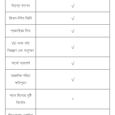
উড়ন্ত ফাংশন
√
রিয়েল-টাইম বিরতি
√
স্বয়ংক্রিয় ফিড
√
W-অক্ষ গতি
√
নিয়ন্ত্রণ এবং অনুসরণ
সার্ভো অ্যালার্ম
√
আঞ্চলিক শক্তি
√
ক্ষতিপূরণ
সাথে মিলেছে দৃষ্টি
×
সিস্টেম