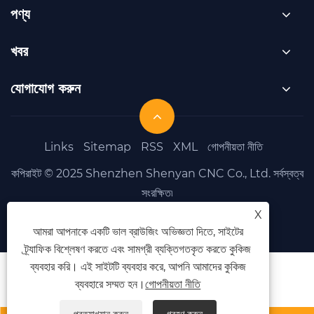
পণ্য
খবর
যোগাযোগ করুন
Links
Sitemap
RSS
XML
গোপনীয়তা নীতি
কপিরাইট © 2025 Shenzhen Shenyan CNC Co., Ltd. সর্বস্বত্ব
সংরক্ষিত৷
X
আমরা আপনাকে একটি ভাল ব্রাউজিং অভিজ্ঞতা দিতে, সাইটের
ট্র্যাফিক বিশ্লেষণ করতে এবং সামগ্রী ব্যক্তিগতকৃত করতে কুকিজ
ব্যবহার করি। এই সাইটটি ব্যবহার করে, আপনি আমাদের কুকিজ
ব্যবহারে সম্মত হন।
গোপনীয়তা নীতি