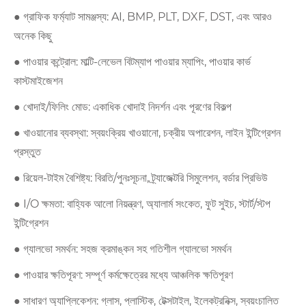
● গ্রাফিক ফর্ম্যাট সামঞ্জস্য: AI, BMP, PLT, DXF, DST, এবং আরও
অনেক কিছু
● পাওয়ার কন্ট্রোল: মাল্টি-লেভেল বিটম্যাপ পাওয়ার ম্যাপিং, পাওয়ার কার্ভ
কাস্টমাইজেশন
● খোদাই/ফিলিং মোড: একাধিক খোদাই নিদর্শন এবং পূরণের বিকল্প
● খাওয়ানোর ব্যবস্থা: স্বয়ংক্রিয় খাওয়ানো, চক্রীয় অপারেশন, লাইন ইন্টিগ্রেশন
প্রস্তুত
● রিয়েল-টাইম বৈশিষ্ট্য: বিরতি/পুনঃসূচনা, ট্র্যাজেক্টরি সিমুলেশন, বর্ডার প্রিভিউ
● I/O ক্ষমতা: বাহ্যিক আলো নিয়ন্ত্রণ, অ্যালার্ম সংকেত, ফুট সুইচ, স্টার্ট/স্টপ
ইন্টিগ্রেশন
● গ্যালভো সমর্থন: সহজ ক্রমাঙ্কন সহ গতিশীল গ্যালভো সমর্থন
● পাওয়ার ক্ষতিপূরণ: সম্পূর্ণ কর্মক্ষেত্রের মধ্যে আঞ্চলিক ক্ষতিপূরণ
● সাধারণ অ্যাপ্লিকেশন: গ্লাস, প্লাস্টিক, টেক্সটাইল, ইলেকট্রনিক্স, স্বয়ংচালিত