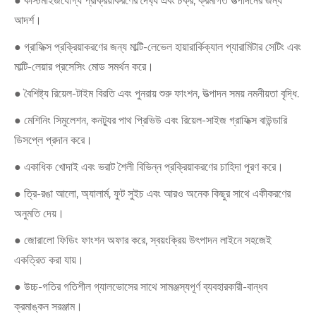
● কাস্টমাইজযোগ্য প্রক্রিয়াকরণের দৈর্ঘ্য এবং চক্র, ক্রমাগত উত্পাদনের জন্য
আদর্শ।
● গ্রাফিক্স প্রক্রিয়াকরণের জন্য মাল্টি-লেভেল হায়ারার্কিক্যাল প্যারামিটার সেটিং এবং
মাল্টি-লেয়ার প্রসেসিং মোড সমর্থন করে।
● বৈশিষ্ট্য রিয়েল-টাইম বিরতি এবং পুনরায় শুরু ফাংশন, উত্পাদন সময় নমনীয়তা বৃদ্ধি.
● মেশিনিং সিমুলেশন, কনট্যুর পাথ প্রিভিউ এবং রিয়েল-সাইজ গ্রাফিক্স বাউন্ডারি
ডিসপ্লে প্রদান করে।
● একাধিক খোদাই এবং ভরাট শৈলী বিভিন্ন প্রক্রিয়াকরণের চাহিদা পূরণ করে।
● ত্রি-রঙা আলো, অ্যালার্ম, ফুট সুইচ এবং আরও অনেক কিছুর সাথে একীকরণের
অনুমতি দেয়।
● জোরালো ফিডিং ফাংশন অফার করে, স্বয়ংক্রিয় উৎপাদন লাইনে সহজেই
একত্রিত করা যায়।
● উচ্চ-গতির গতিশীল গ্যালভোসের সাথে সামঞ্জস্যপূর্ণ ব্যবহারকারী-বান্ধব
ক্রমাঙ্কন সরঞ্জাম।