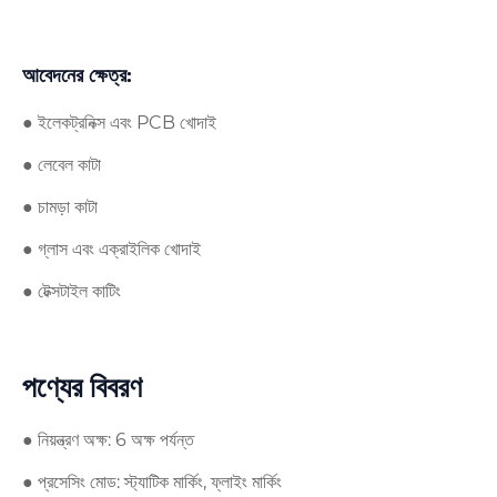
আবেদনের ক্ষেত্র:
● ইলেকট্রনিক্স এবং PCB খোদাই
● লেবেল কাটা
● চামড়া কাটা
● গ্লাস এবং এক্রাইলিক খোদাই
● টেক্সটাইল কাটিং
পণ্যের বিবরণ
● নিয়ন্ত্রণ অক্ষ: 6 অক্ষ পর্যন্ত
● প্রসেসিং মোড: স্ট্যাটিক মার্কিং, ফ্লাইং মার্কিং